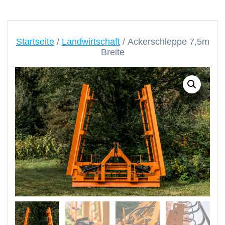
Startseite
/
Landwirtschaft
/ Ackerschleppe 7,5m
Breite